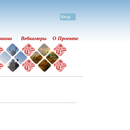
Вход
раина
Вебкамеры
О Проекте