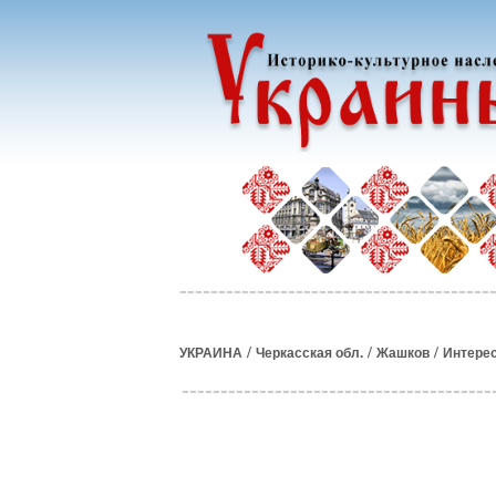
/
/
/
УКРАИНА
Черкасская обл.
Жашков
Интере