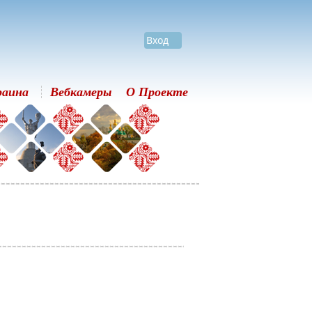
Вход
раина
Вебкамеры
О Проекте