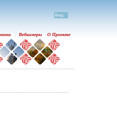
Вход
раина
Вебкамеры
О Проекте