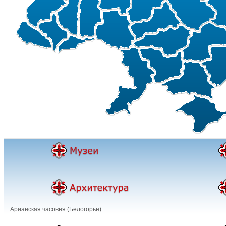
Арианская часовня (Белогорье)