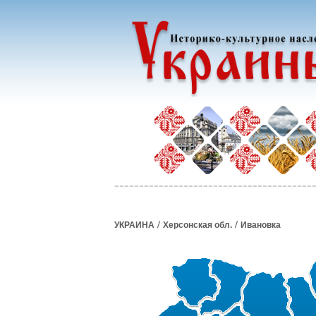
/
/
УКРАИНА
Херсонская обл.
Ивановка