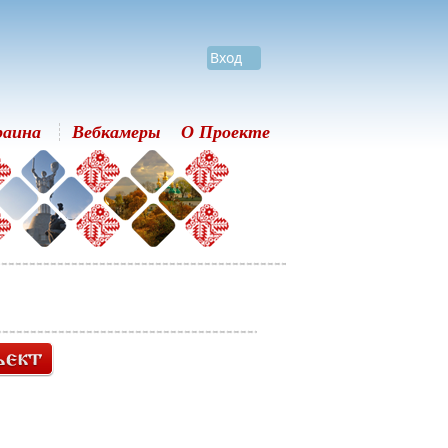
Вход
раина
Вебкамеры
О Проекте