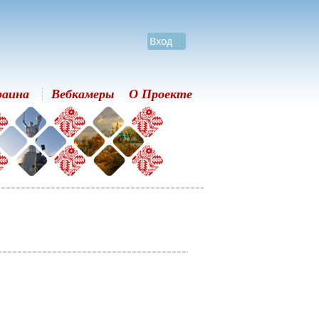
Вход
раина
Вебкамеры
О Проекте