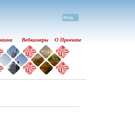
Вход
раина
Вебкамеры
О Проекте