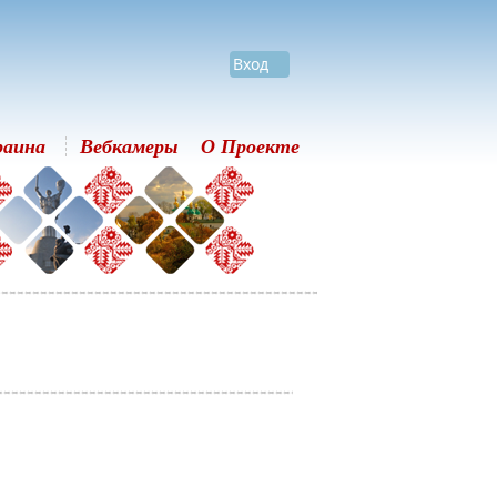
Вход
раина
Вебкамеры
О Проекте