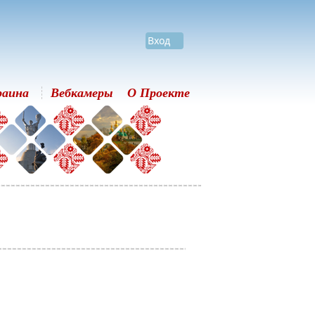
Вход
раина
Вебкамеры
О Проекте