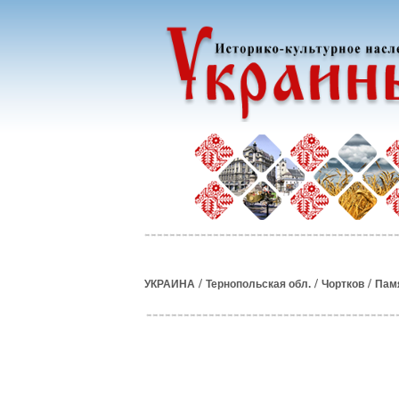
/
/
/
УКРАИНА
Тернопольская обл.
Чортков
Памя