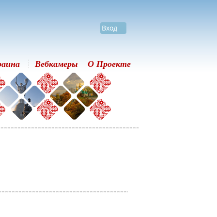
Вход
раина
Вебкамеры
О Проекте