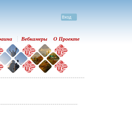
Вход
раина
Вебкамеры
О Проекте