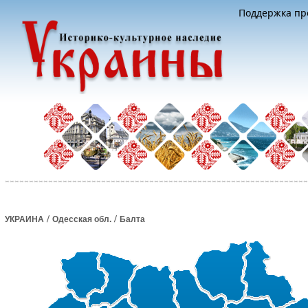
Поддержка про
/
/
УКРАИНА
Одесская обл.
Балта