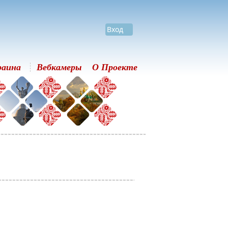
Вход
раина
Вебкамеры
О Проекте