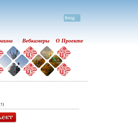
Вход
раина
Вебкамеры
О Проекте
(1)