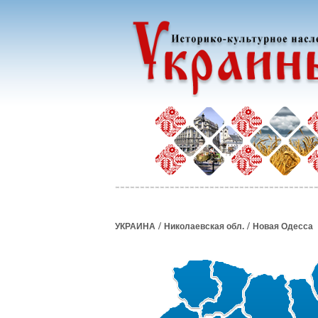
/
/
УКРАИНА
Николаевская обл.
Новая Одесса