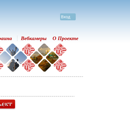
Вход
раина
Вебкамеры
О Проекте