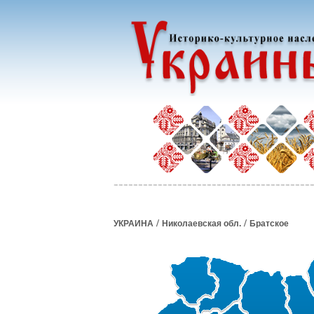
/
/
УКРАИНА
Николаевская обл.
Братское