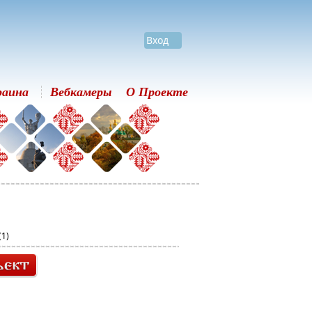
Вход
раина
Вебкамеры
О Проекте
(1)