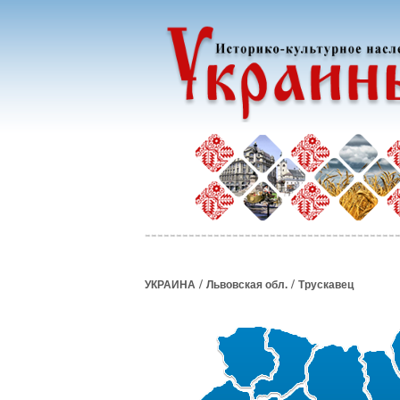
/
/
УКРАИНА
Львовская обл.
Трускавец