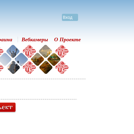
Вход
раина
Вебкамеры
О Проекте