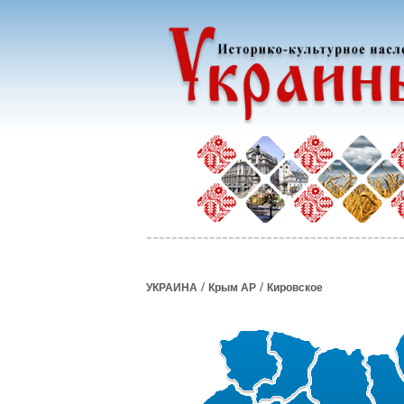
/
/
УКРАИНА
Крым АР
Кировское