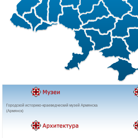
Городской историко-краеведческий музей Армянска
(Армянск)