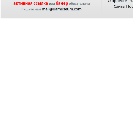
О проекте
Н
активная ссылка
банер
или
обязательны
Сайты По
mail@uamuseum.com
пишите нам