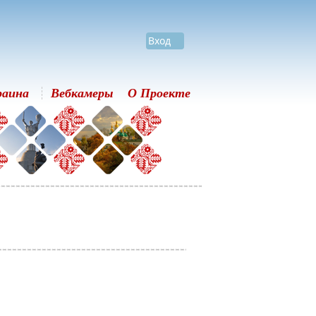
Вход
раина
Вебкамеры
О Проекте