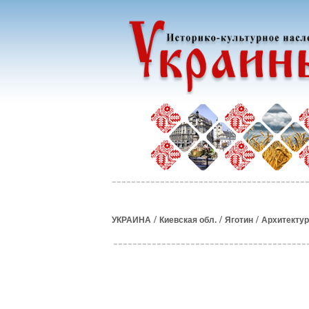
/
/
/
УКРАИНА
Киевская обл.
Яготин
Архитекту