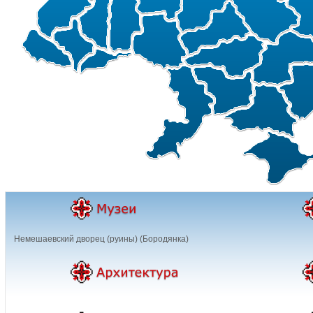
Немешаевский дворец (руины) (Бородянка)