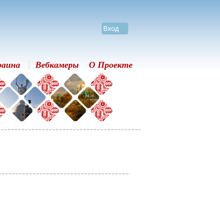
Вход
раина
Вебкамеры
О Проекте