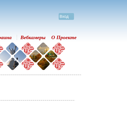
Вход
раина
Вебкамеры
О Проекте