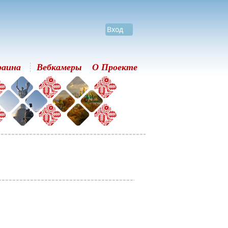
Вход
раина
Вебкамеры
О Проекте