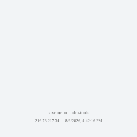
захищено
adm.tools
216.73.217.34 —
8/6/2026, 4:42:16 PM