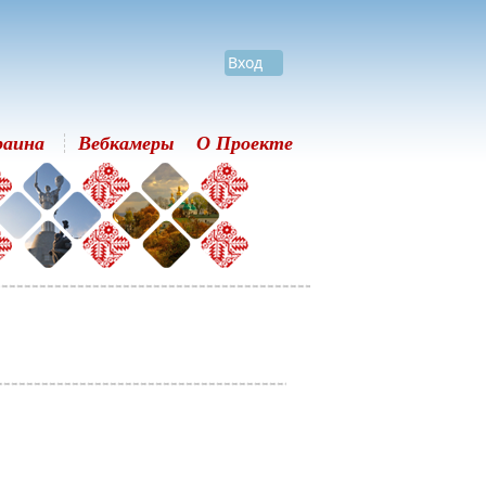
Вход
раина
Вебкамеры
О Проекте