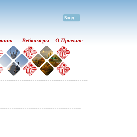
Вход
раина
Вебкамеры
О Проекте