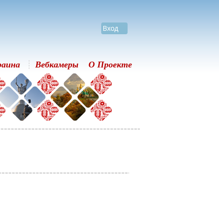
Вход
раина
Вебкамеры
О Проекте