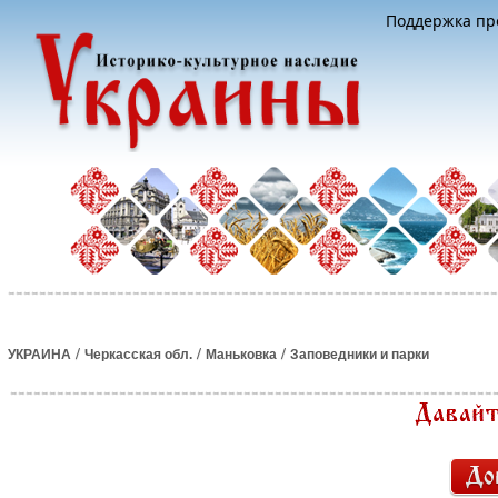
Поддержка про
/
/
/
УКРАИНА
Черкасская обл.
Маньковка
Заповедники и парки