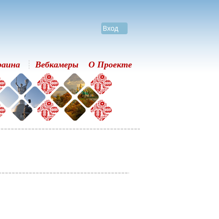
Вход
раина
Вебкамеры
О Проекте