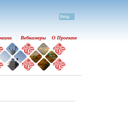
Вход
раина
Вебкамеры
О Проекте