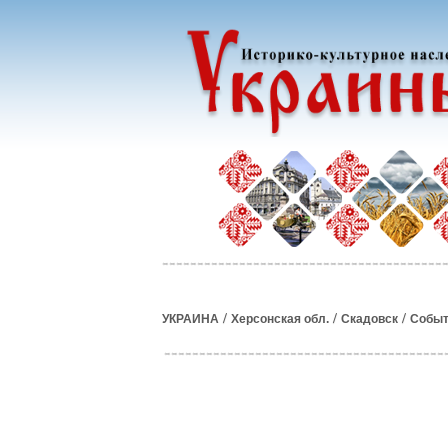
/
/
/
УКРАИНА
Херсонская обл.
Скадовск
Событ