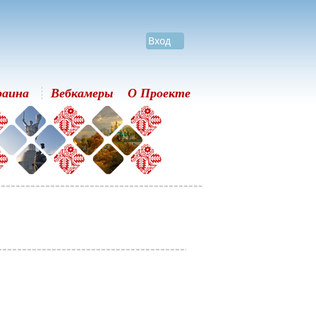
Вход
раина
Вебкамеры
О Проекте