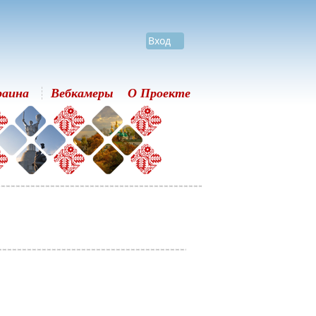
Вход
раина
Вебкамеры
О Проекте