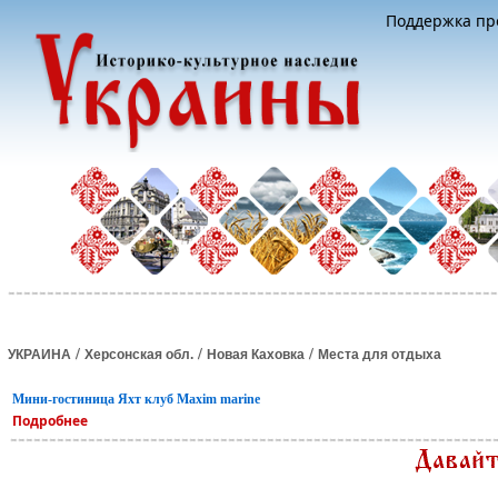
Поддержка про
/
/
/
УКРАИНА
Херсонская обл.
Новая Каховка
Места для отдыха
Мини-гостиница Яхт клуб Maxim marine
Подробнее