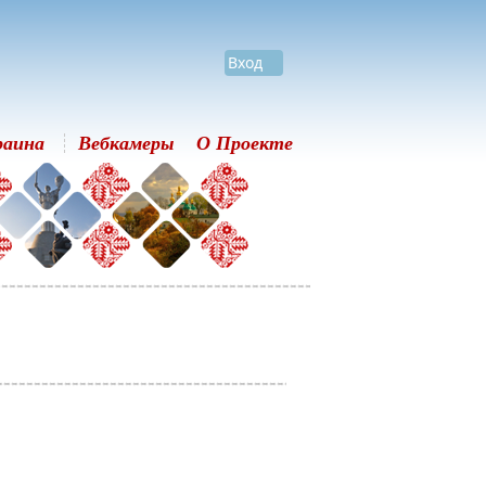
Вход
раина
Вебкамеры
О Проекте