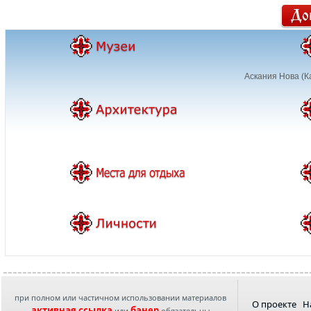
Аскания Нова (К
при полном или частичном использовании материалов
О проекте
Н
активная ссылка
банер
или
обязательны