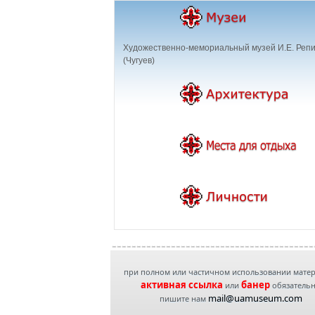
Художественно-мемориальный музей И.Е. Реп
(Чугуев)
при полном или частичном использовании мате
активная ссылка
банер
или
обязатель
mail@uamuseum.com
пишите нам