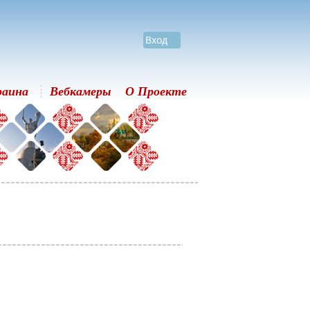
Вход
раина
Вебкамеры
О Проекте