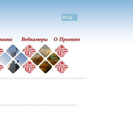
Вход
раина
Вебкамеры
О Проекте