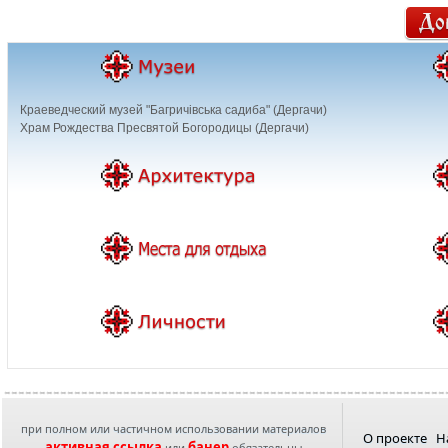
Краеведческий музей "Багричівська садиба" (Дергачи)
Храм Рождества Пресвятой Богородицы (Дергачи)
при полном или частичном использовании материалов
О проекте
Н
активная ссылка
банер
или
обязательны