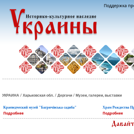
Поддержка про
/
/
/
УКРАИНА
Харьковская обл.
Дергачи
Музеи, галереи, выставки
Краеведческий музей "Багричівська садиба"
Храм Рождества П
Подробнее
Подробнее