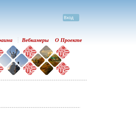
Вход
раина
Вебкамеры
О Проекте