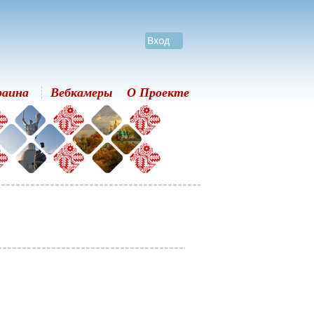
Вход
раина
Вебкамеры
О Проекте