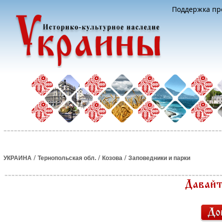
Поддержка про
/
/
/
УКРАИНА
Тернопольская обл.
Козова
Заповедники и парки