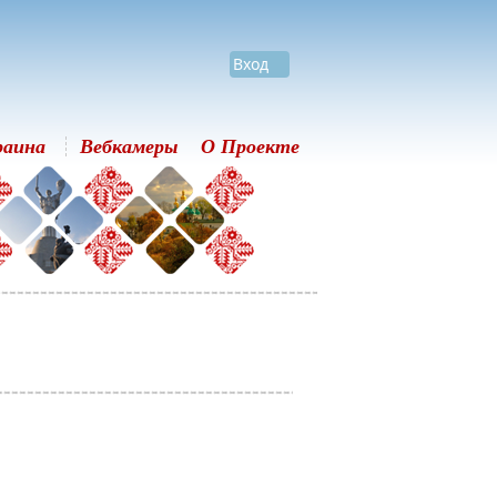
Вход
раина
Вебкамеры
О Проекте