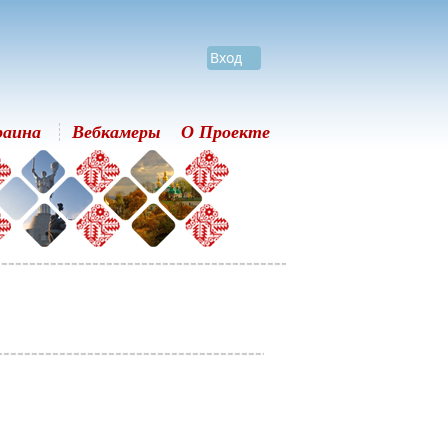
Вход
раина
Вебкамеры
О Проекте