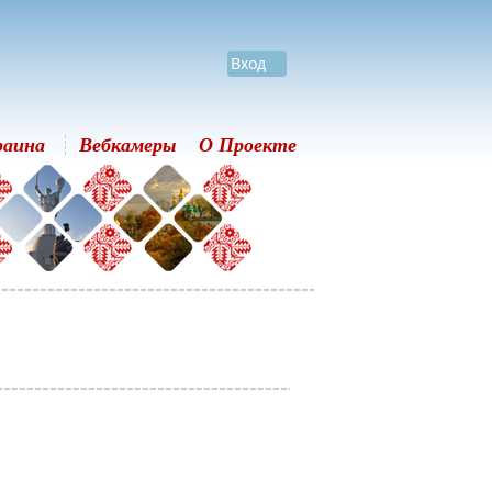
Вход
раина
Вебкамеры
О Проекте