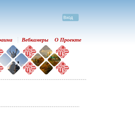
Вход
раина
Вебкамеры
О Проекте