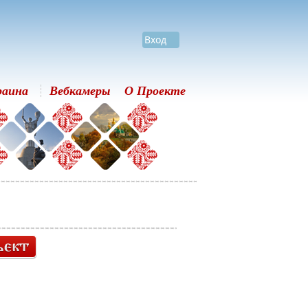
Вход
раина
Вебкамеры
О Проекте