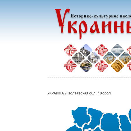
/
/
УКРАИНА
Полтавская обл.
Хорол