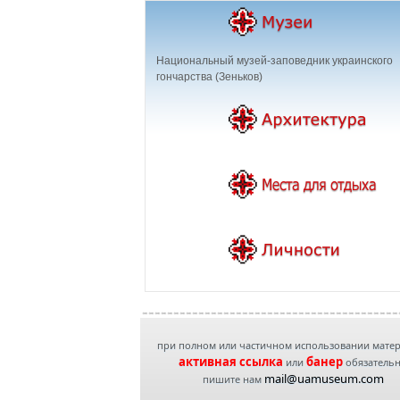
Национальный музей-заповедник украинского
гончарства (Зеньков)
при полном или частичном использовании мате
активная ссылка
банер
или
обязатель
mail@uamuseum.com
пишите нам