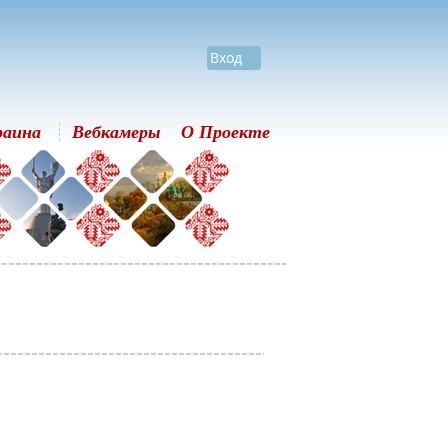
Вход
раина
Вебкамеры
О Проекте