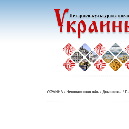
/
/
/
УКРАИНА
Николаевская обл.
Доманевка
Па