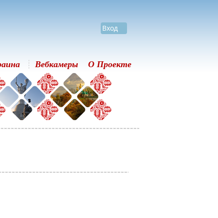
Вход
раина
Вебкамеры
О Проекте