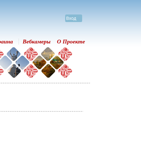
Вход
раина
Вебкамеры
О Проекте